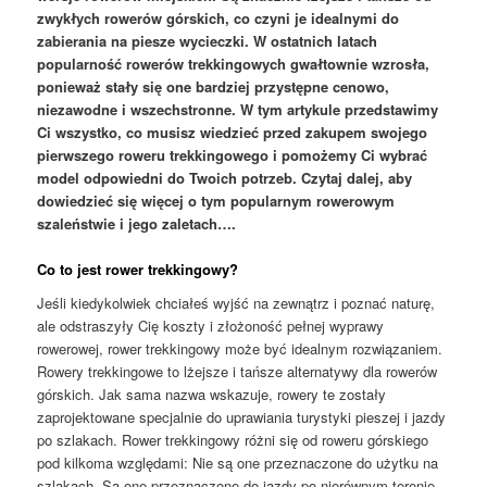
zwykłych rowerów górskich, co czyni je idealnymi do
zabierania na piesze wycieczki. W ostatnich latach
popularność rowerów trekkingowych gwałtownie wzrosła,
ponieważ stały się one bardziej przystępne cenowo,
niezawodne i wszechstronne. W tym artykule przedstawimy
Ci wszystko, co musisz wiedzieć przed zakupem swojego
pierwszego roweru trekkingowego i pomożemy Ci wybrać
model odpowiedni do Twoich potrzeb. Czytaj dalej, aby
dowiedzieć się więcej o tym popularnym rowerowym
szaleństwie i jego zaletach….
Co to jest rower trekkingowy?
Jeśli kiedykolwiek chciałeś wyjść na zewnątrz i poznać naturę,
ale odstraszyły Cię koszty i złożoność pełnej wyprawy
rowerowej, rower trekkingowy może być idealnym rozwiązaniem.
Rowery trekkingowe to lżejsze i tańsze alternatywy dla rowerów
górskich. Jak sama nazwa wskazuje, rowery te zostały
zaprojektowane specjalnie do uprawiania turystyki pieszej i jazdy
po szlakach. Rower trekkingowy różni się od roweru górskiego
pod kilkoma względami: Nie są one przeznaczone do użytku na
szlakach. Są one przeznaczone do jazdy po nierównym terenie,