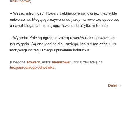
trekkingowe
).
– Wszechstronność: Rowery trekkingowe są również niezwykle
uniwersalne. Mogą być używane do jazdy na rowerze, spacerów,
a nawet biegania i nie są ograniczone do użytku w terenie.
– Wygoda: Kolejną ogromną zaletą rowerów trekkingowych jest
ich wygoda. Są one idealne dla każdego, kto nie ma czasu lub
motywacji do regularnego uprawiania kolarstwa.
Kategorie:
Rowery
. Autor:
idenarower
. Dodaj zakładkę do
bezpośredniego odnośnika
.
Nawigacja
Dalej
→
po
wpisach